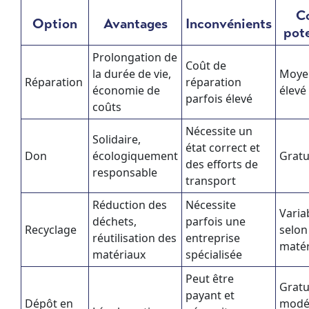
C
Option
Avantages
Inconvénients
pote
Prolongation de
Coût de
la durée de vie,
Moye
Réparation
réparation
économie de
élevé
parfois élevé
coûts
Nécessite un
Solidaire,
état correct et
Don
écologiquement
Gratu
des efforts de
responsable
transport
Réduction des
Nécessite
Varia
déchets,
parfois une
Recyclage
selon
réutilisation des
entreprise
matér
matériaux
spécialisée
Peut être
Gratu
payant et
Dépôt en
modé