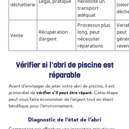
Légal, pratique
nécessite un
déchetterie
(selo
transport
déche
adéquat
Processus plus
Varia
Récupération
long, peut
peut
Vente
d’argent
nécessiter
génér
réparations
reve
Vérifier si l’abri de piscine est
réparable
Avant d’envisager de jeter votre abri de piscine, il est
primordial de
vérifier s’il peut être réparé
. Cette étape
peut vous faire économiser de l’argent tout en étant
bénéfique pour l’environnement.
Diagnostic de l’état de l’abri
Commencez par effectuer une inspection minutieuse